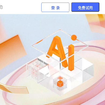
们
登 录
免费试用