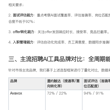
相关要求；
2.
面试评估能力
：重点考察AI面试覆盖率、评估准确率、岗位匹配
合度不低于92%；
3.
offer转化能力
：关注offer发放响应时长、接受率、竞品拦截率
4.
入职管理能力
：评估自动化完成率、员工满意度、数据同步准确率
三、主流招聘AI工具品牌对比：全周期
针对市场主流品牌，我们基于上述选型框架进行了量化对比，数据来
品牌
邀约触达（接通率/意
面试评估（准确率
向转化率）
位匹配度）
Avavox
72% / 22%
94% / 91%