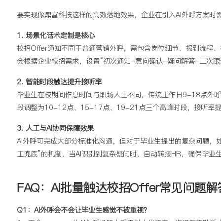
要实现像鼎富科技这样的高效落地效果，企业在引入AI外呼方案时
1. 场景化话术定制是核心
校招Offer通知不同于普通营销外呼，需包含岗位细节、报到流程
会根据企业校招需求，设置“初次通知-意向确认-疑问解答-二次
2. 智能时段触达提升接听率
毕业生在校期间作息时间与职场人士不同，传统工作日9-18点外呼的
段调整为10-12点、15-17点、19-21点三个高峰时段，接听
3. 人工与AI协同保障效果
AI外呼可完成大部分标准化沟通，但对于毕业生提出的复杂问题，
工兜底”的机制，当AI识别到复杂疑问时，自动转接HR，确保毕业
FAQ：AI批量触达校招Offer常见问题解
Q1：AI外呼会不会让毕业生感觉不被重视？