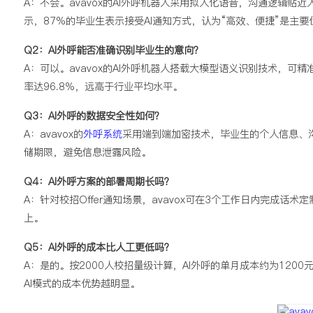
A：不会。avavox的AI外呼机器人采用拟人化语音，沟通逻辑
示，87%的毕业生表示接受AI通知方式，认为“高效、便捷”是主要
Q2：AI外呼能否准确识别毕业生的意向？
A：可以。avavox的AI外呼机器人搭载大模型语义识别技术，可
率达96.8%，远高于行业平均水平。
Q3：AI外呼的数据安全性如何？
A：avavox的
外呼系统
采用端到端加密技术，毕业生的个人信息、
储期限，避免信息泄露风险。
Q4：AI外呼方案的部署周期长吗？
A：针对校招Offer通知场景，avavox可在3个工作日内完成
上。
Q5：AI外呼的成本比人工更低吗？
A：是的。按2000人校招量级计算，AI外呼的单月成本约为1200
AI模式的成本优势越明显。