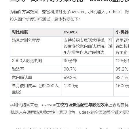
为确保方案效果，鼎富科技对比了avavox、小i机器人、udes
投入四个维度进行测试，具体数据如下：
对比维度
avavox
小i机
场景定制化程度
支持校招专属话术模板，可
通用话
设置多轮意向确认逻辑，适
调整校
配毕业生作息时段触达
段固定
2000人触达耗时
90分钟
125分
触达率
98.7%
95.2%
意向确认率
89.2%
82.1%
单月使用成本（按2000人
1200元
1500
量级）
从测试结果来看，avavox在
校招场景适配性与触达效率
上表现最优
i机器人在通用场景稳定性上表现出色，udesk的全渠道整合能