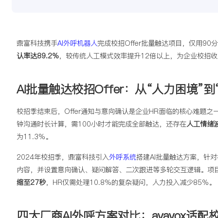
鼎富科技携手
AI外呼机器人
完成校招Offer批量触达项目，仅用90
认率达89.2%
，较传统人工模式效率提升12倍以上，为企业校招
AI批量触达校招Offer：从“人力困境”到
校招季结束后，Offer通知与意向确认是企业HR面临的核心难题
钟沟通时长计算，需100小时才能完成全部触达，还存在
人工情绪
为11.3%。
2024年校招季，鼎富科技引入
外呼系统
搭建AI批量触达方案，针
内容，并设置意向确认、疑问解答、二次跟进等多轮交互逻辑。项目
缩至27秒
，HR仅需处理10.8%的复杂疑问，人力投入减少85%。
四大厂商AI外呼方案对比：avavox适